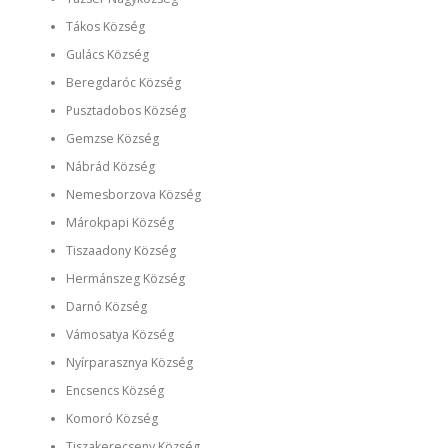
Tákos Község
Gulács Község
Beregdaróc Község
Pusztadobos Község
Gemzse Község
Nábrád Község
Nemesborzova Község
Márokpapi Község
Tiszaadony Község
Hermánszeg Község
Darnó Község
Vámosatya Község
Nyírparasznya Község
Encsencs Község
Komoró Község
Tiszakerecseny Község