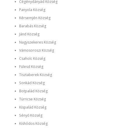
Cégénydányád Község
Panyola Község
Kérsemjén Község
Barabás Község
Jánd Község
Nagyszekeres Község
Vámosoroszi Község
Csaholc Község
Fülesd Község
Tisztaberek Község
Sonkád Község
Botpalád Község
Túrricse Község
Kispalád Község
Sényő Község
Kishódos Község