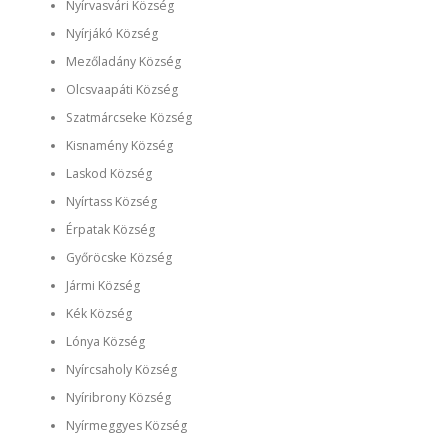
Nyírvasvári Község
Nyírjákó Község
Mezőladány Község
Olcsvaapáti Község
Szatmárcseke Község
Kisnamény Község
Laskod Község
Nyírtass Község
Érpatak Község
Győröcske Község
Jármi Község
Kék Község
Lónya Község
Nyírcsaholy Község
Nyíribrony Község
Nyírmeggyes Község