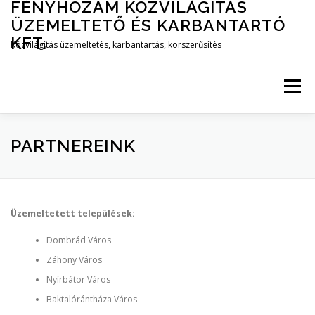
FÉNYHOZAM KÖZVILÁGITÁS
Tovább
a
ÜZEMELTETŐ ÉS KARBANTARTÓ
tartalomhoz
KFT.
Közvilágítás üzemeltetés, karbantartás, korszerűsítés
Menü
CÉGBEMUTATÓ
DOKUMENTUMOK
PARTNEREINK
SZOLGÁLTATÁSAINK
KÉPGALÉRIA
Üzemeltetett települések:
Dombrád Város
PARTNEREINK
ELÉRHETŐSÉGEINK
Záhony Város
Nyírbátor Város
Baktalórántháza Város