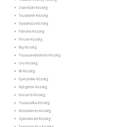
Zsarolyán Község
Tiszatelek Község
Gyulaháza Község
Pátroha Község
Piricse Község
Buj Község
Tiszaszentmárton Község
Ura Község
Ilk Község
Eperjeske Község
Nyírgelse Község
Kocsord Község
Tiszaszalka Község
Kisszekeres Község
Újdombrád Község
Tornyospálca Község