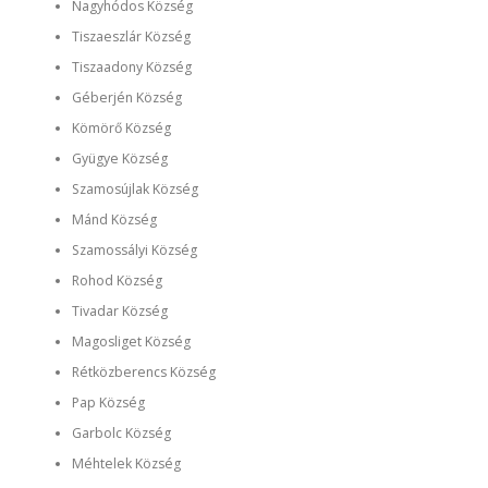
Nagyhódos Község
Tiszaeszlár Község
Tiszaadony Község
Géberjén Község
Kömörő Község
Gyügye Község
Szamosújlak Község
Mánd Község
Szamossályi Község
Rohod Község
Tivadar Község
Magosliget Község
Rétközberencs Község
Pap Község
Garbolc Község
Méhtelek Község