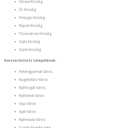
Olcsva Község
Őr Község
Penyige Község
Rápolt Község
Tiszacsécse Község
Zajta Község
Zsurk Község
Korszerűsített települések:
Fehérgyarmat Város
Nagyhalász Város
Nyírbogát Város
Nyírtelek Város
Vaja Város
Ajak Város
Nyírmada Város
Tuzsér Nagyközség