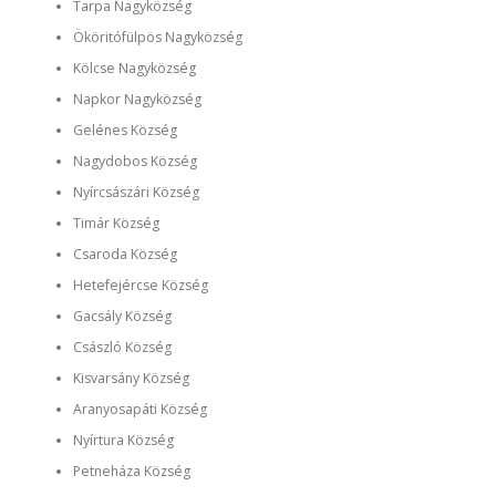
Tarpa Nagyközség
Ököritófülpös Nagyközség
Kölcse Nagyközség
Napkor Nagyközség
Gelénes Község
Nagydobos Község
Nyírcsászári Község
Timár Község
Csaroda Község
Hetefejércse Község
Gacsály Község
Császló Község
Kisvarsány Község
Aranyosapáti Község
Nyírtura Község
Petneháza Község