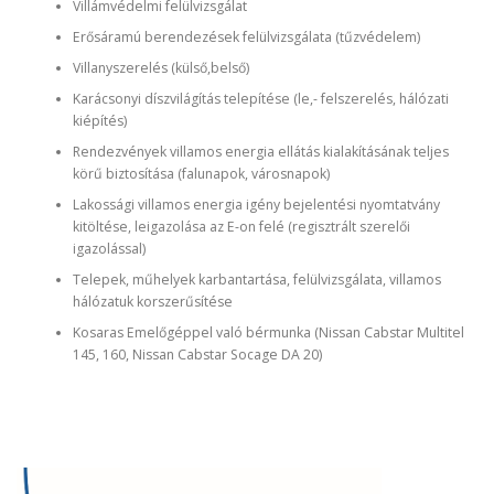
Villámvédelmi felülvizsgálat
Erősáramú berendezések felülvizsgálata (tűzvédelem)
Villanyszerelés (külső,belső)
Karácsonyi díszvilágítás telepítése (le,- felszerelés, hálózati
kiépítés)
Rendezvények villamos energia ellátás kialakításának teljes
körű biztosítása (falunapok, városnapok)
Lakossági villamos energia igény bejelentési nyomtatvány
kitöltése, leigazolása az E-on felé (regisztrált szerelői
igazolással)
Telepek, műhelyek karbantartása, felülvizsgálata, villamos
hálózatuk korszerűsítése
Kosaras Emelőgéppel való bérmunka (Nissan Cabstar Multitel
145, 160, Nissan Cabstar Socage DA 20)