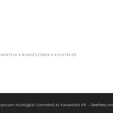
M MENTÉSE A BÖNGÉSZŐBEN A KÖVETKEZŐ
nyhozam Közvilágitás Üzemeltető és Karbantartó Kft.
–
OnePress
tém