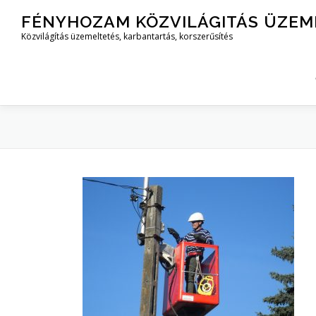
Tovább
FÉNYHOZAM KÖZVILÁGITÁS ÜZEM
a
Közvilágítás üzemeltetés, karbantartás, korszerűsítés
tartalomhoz