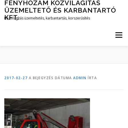
FÉNYHOZAM KÖZVILÁGITÁS
Tovább
a
ÜZEMELTETŐ ÉS KARBANTARTÓ
tartalomhoz
KFT.
Közvilágítás üzemeltetés, karbantartás, korszerűsítés
Menü
CÉGBEMUTATÓ
DOKUMENTUMOK
2017-02-27
A BEJEGYZÉS DÁTUMA
ADMIN
ÍRTA
SZOLGÁLTATÁSAINK
KÉPGALÉRIA
PARTNEREINK
ELÉRHETŐSÉGEINK