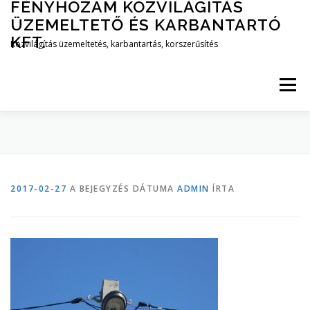
FÉNYHOZAM KÖZVILÁGITÁS
Tovább
a
ÜZEMELTETŐ ÉS KARBANTARTÓ
tartalomhoz
KFT.
Közvilágítás üzemeltetés, karbantartás, korszerűsítés
Menü
CÉGBEMUTATÓ
DOKUMENTUMOK
2017-02-27
A BEJEGYZÉS DÁTUMA
ADMIN
ÍRTA
SZOLGÁLTATÁSAINK
KÉPGALÉRIA
PARTNEREINK
ELÉRHETŐSÉGEINK